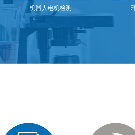
机器人电机检测