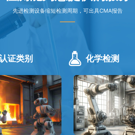
先进检测设备缩短检测周期，可出具CMA报告
认证类别
化学检测