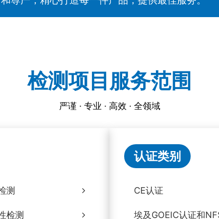
检测项目服务范围
严谨 · 专业 · 高效 · 全领域
认证类别
检测
CE认证
性检测
埃及GOEIC认证和NF