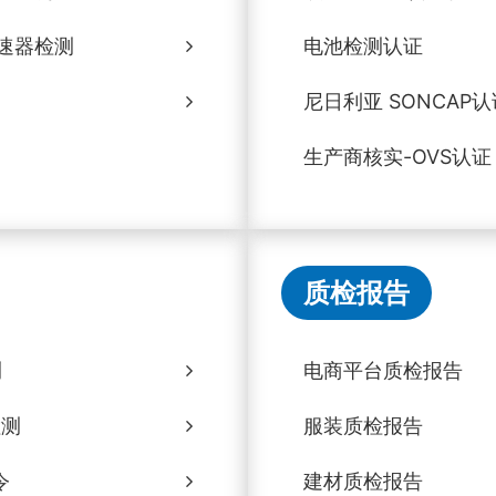
速器检测
电池检测认证
尼日利亚 SONCAP认
生产商核实-OVS认证
质检报告
测
电商平台质检报告
检测
服装质检报告
令
建材质检报告