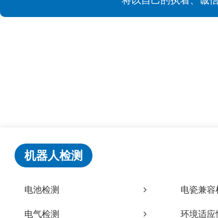
机器人检测
电池检测
电瓷兼容
电气检测
环境适应