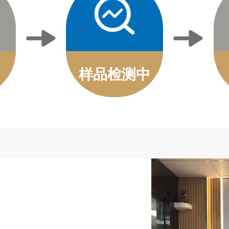
样品检测中