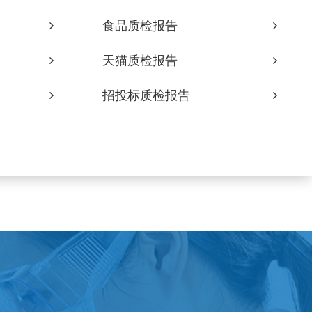
食品质检报告
天猫质检报告
招投标质检报告