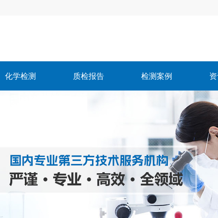
化学检测
质检报告
检测案例
资