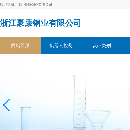
欢迎访问，浙江豪康钢业有限公司！
浙江豪康钢业有限公司
网站首页
机器人检测
认证类别