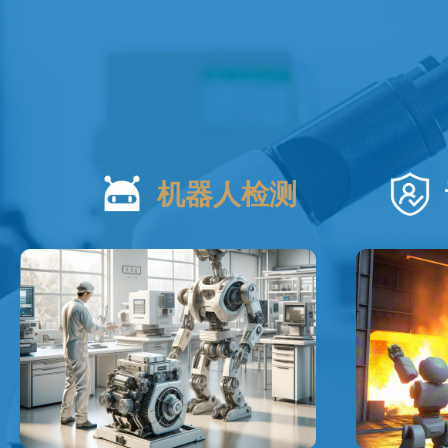
机器人检测