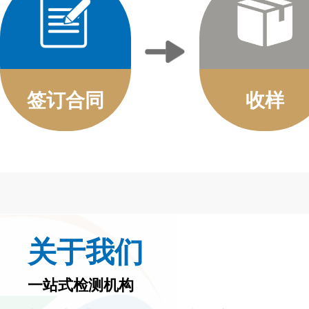
签订合同
收样
关于我们
一站式检测机构