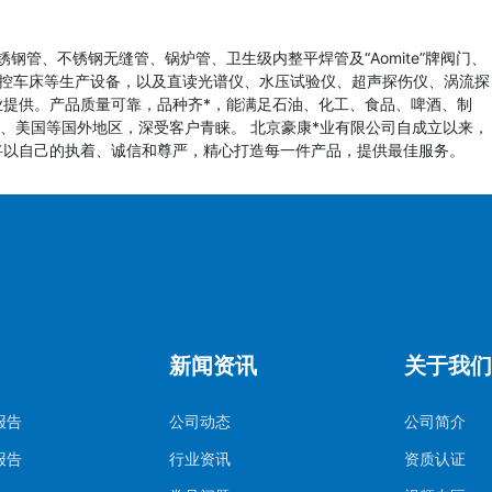
钢管、不锈钢无缝管、锅炉管、卫生级内整平焊管及“Aomite”牌阀门、
数控车床等生产设备，以及直读光谱仪、水压试验仪、超声探伤仪、涡流探
企业提供。产品质量可靠，品种齐*，能满足石油、化工、食品、啤酒、制
、美国等国外地区，深受客户青睐。 北京豪康*业有限公司自成立以来，
将以自己的执着、诚信和尊严，精心打造每一件产品，提供最佳服务。
新闻资讯
关于我们
报告
公司动态
公司简介
报告
行业资讯
资质认证