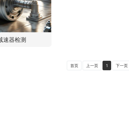
减速器检测
首页
上一页
1
下一页