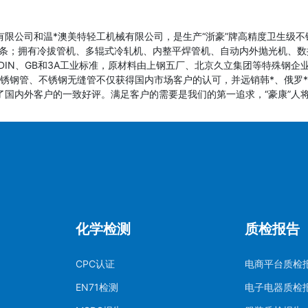
限公司和温*澳美特轻工机械有限公司，是生产“浙豪”牌高精度卫生级不锈
0多条；拥有冷拔管机、多辊式冷轧机、内整平焊管机、自动内外抛光机、
、DIN、GB和3A工业标准，原材料由上钢五厂、北京久立集团等特殊钢
锈钢管、不锈钢无缝管不仅获得国内市场客户的认可，并远销韩*、俄罗*
了国内外客户的一致好评。满足客户的需要是我们的第一追求，“豪康”人
化学检测
质检报告
CPC认证
电商平台质检
EN71检测
电子电器质检