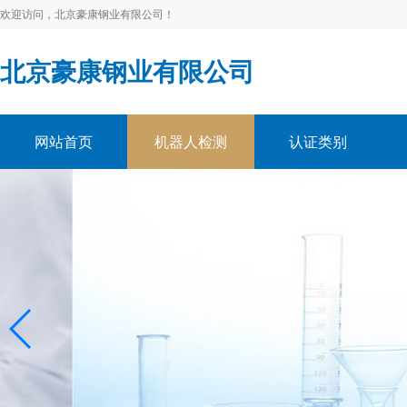
欢迎访问，北京豪康钢业有限公司！
北京豪康钢业有限公司
网站首页
机器人检测
认证类别