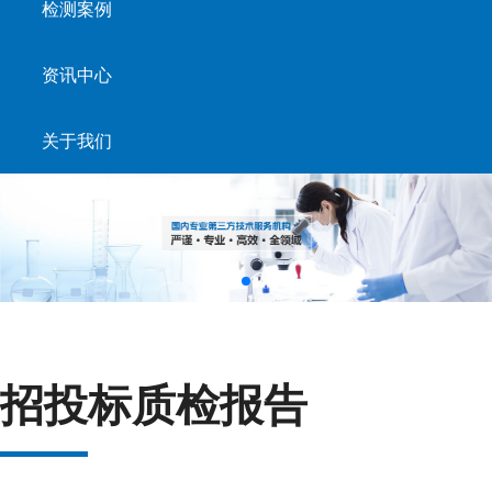
检测案例
资讯中心
关于我们
招投标质检报告