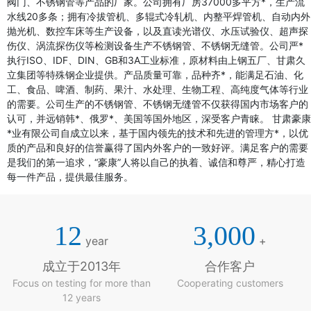
阀门、不锈钢管等产品的厂家。公司拥有厂房37000多平方*，生产流
水线20多条；拥有冷拔管机、多辊式冷轧机、内整平焊管机、自动内外
抛光机、数控车床等生产设备，以及直读光谱仪、水压试验仪、超声探
伤仪、涡流探伤仪等检测设备生产不锈钢管、不锈钢无缝管。公司严*
执行ISO、IDF、DIN、GB和3A工业标准，原材料由上钢五厂、甘肃久
立集团等特殊钢企业提供。产品质量可靠，品种齐*，能满足石油、化
工、食品、啤酒、制药、果汁、水处理、生物工程、高纯度气体等行业
的需要。公司生产的不锈钢管、不锈钢无缝管不仅获得国内市场客户的
认可，并远销韩*、俄罗*、美国等国外地区，深受客户青睐。 甘肃豪康
*业有限公司自成立以来，基于国内领先的技术和先进的管理方*，以优
质的产品和良好的信誉赢得了国内外客户的一致好评。满足客户的需要
是我们的第一追求，“豪康”人将以自己的执着、诚信和尊严，精心打造
每一件产品，提供最佳服务。
12
3,000
year
+
成立于2013年
合作客户
Focus on testing for more than
Cooperating customers
12 years