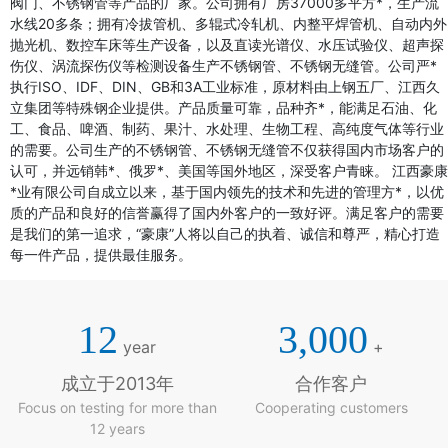
阀门、不锈钢管等产品的厂家。公司拥有厂房37000多平方*，生产流
水线20多条；拥有冷拔管机、多辊式冷轧机、内整平焊管机、自动内外
抛光机、数控车床等生产设备，以及直读光谱仪、水压试验仪、超声探
伤仪、涡流探伤仪等检测设备生产不锈钢管、不锈钢无缝管。公司严*
执行ISO、IDF、DIN、GB和3A工业标准，原材料由上钢五厂、江西久
立集团等特殊钢企业提供。产品质量可靠，品种齐*，能满足石油、化
工、食品、啤酒、制药、果汁、水处理、生物工程、高纯度气体等行业
的需要。公司生产的不锈钢管、不锈钢无缝管不仅获得国内市场客户的
认可，并远销韩*、俄罗*、美国等国外地区，深受客户青睐。 江西豪康
*业有限公司自成立以来，基于国内领先的技术和先进的管理方*，以优
质的产品和良好的信誉赢得了国内外客户的一致好评。满足客户的需要
是我们的第一追求，“豪康”人将以自己的执着、诚信和尊严，精心打造
每一件产品，提供最佳服务。
12
3,000
year
+
成立于2013年
合作客户
Focus on testing for more than
Cooperating customers
12 years